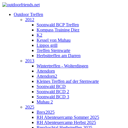
Outdoor Treffen
2012
Soonwald BCP Treffen
Kompass Training Diez
K2
Kessel von Muhau
Lippos grill
Treffen Sternwarte
Herbsttreffen am Darren
2013
Wintertreffen - Wolterdingen
Attendorn
Attendorn2
Kleines Treffen auf der Sternwarte
Soonwald BCD
Soonwald BCD 2
Soonwald BCD 3
Muhau 2
2025
Brex2025
RH Abenteuercamp Sommer 2025
RH Abenteuercamp Herbst 2025
Brexbachtal Herbstreffen 2025