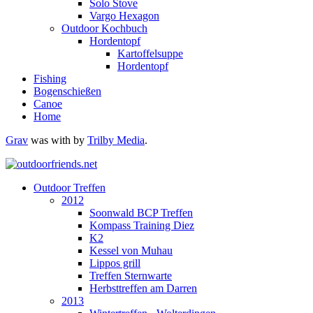
Solo Stove
Vargo Hexagon
Outdoor Kochbuch
Hordentopf
Kartoffelsuppe
Hordentopf
Fishing
Bogenschießen
Canoe
Home
Grav
was
with
by
Trilby Media
.
Outdoor Treffen
2012
Soonwald BCP Treffen
Kompass Training Diez
K2
Kessel von Muhau
Lippos grill
Treffen Sternwarte
Herbsttreffen am Darren
2013