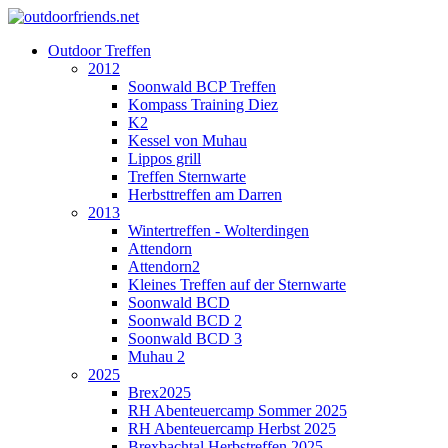
Outdoor Treffen
2012
Soonwald BCP Treffen
Kompass Training Diez
K2
Kessel von Muhau
Lippos grill
Treffen Sternwarte
Herbsttreffen am Darren
2013
Wintertreffen - Wolterdingen
Attendorn
Attendorn2
Kleines Treffen auf der Sternwarte
Soonwald BCD
Soonwald BCD 2
Soonwald BCD 3
Muhau 2
2025
Brex2025
RH Abenteuercamp Sommer 2025
RH Abenteuercamp Herbst 2025
Brexbachtal Herbstreffen 2025