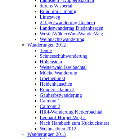
Lahnstein - Ruppertsklamm
durchs Wispertal
Rund um Limburg
Limesweg
2-Tageswanderung Cochem
Landeswandertag Diedenbergen
WesterWälderWurstWanderWeg
Weihnachtswanderung
Wanderungen 2012
Tenne
Schneeschuhwanderung
Hohenstein
Westerwald Isselbachtal
Mücke Wanderung
Goethepunkt
Heidenhäuschen
Ruppertsklamm 2
Gauherbstwanderung
Calmont 1
Calmont 2
HR4-Wanderung Kerkerbachtal
Leonard-Hörpel-Weg 2
Nach Hambach zum Kuckucksnest
Weihnachten 2012
Wanderungen 2013